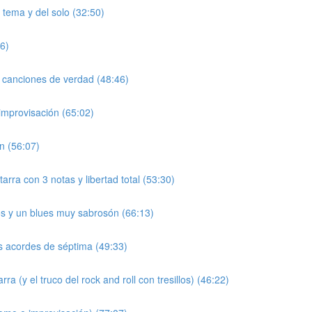
 tema y del solo (32:50)
06)
n canciones de verdad (48:46)
improvisación (65:02)
n (56:07)
tarra con 3 notas y libertad total (53:30)
os y un blues muy sabrosón (66:13)
os acordes de séptima (49:33)
 (y el truco del rock and roll con tresillos) (46:22)