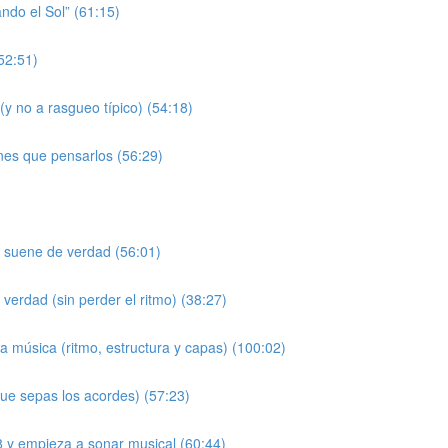
do el Sol” (61:15)
52:51)
(y no a rasgueo típico) (54:18)
nes que pensarlos (56:29)
” suene de verdad (56:01)
erdad (sin perder el ritmo) (38:27)
 música (ritmo, estructura y capas) (100:02)
ue sepas los acordes) (57:23)
/8 y empieza a sonar musical (60:44)