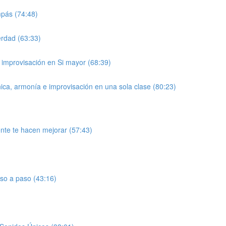
mpás (74:48)
erdad (63:33)
a improvisación en Si mayor (68:39)
ica, armonía e improvisación en una sola clase (80:23)
mente te hacen mejorar (57:43)
aso a paso (43:16)