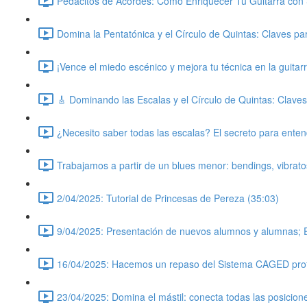
Pedacitos de Acordes: Cómo Enriquecer Tu Guitarra con 
Domina la Pentatónica y el Círculo de Quintas: Claves pa
¡Vence el miedo escénico y mejora tu técnica en la guitarr
🎸 Dominando las Escalas y el Círculo de Quintas: Clave
¿Necesito saber todas las escalas? El secreto para entend
Trabajamos a partir de un blues menor: bendings, vibratos
2/04/2025: Tutorial de Princesas de Pereza (35:03)
9/04/2025: Presentación de nuevos alumnos y alumnas; 
16/04/2025: Hacemos un repaso del Sistema CAGED profu
23/04/2025: Domina el mástil: conecta todas las posicion