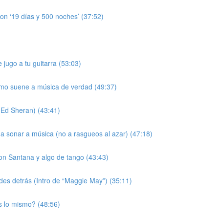
 con ‘19 días y 500 noches’ (37:52)
jugo a tu guitarra (53:03)
tmo suene a música de verdad (49:37)
(Ed Sheran) (43:41)
 a sonar a música (no a rasgueos al azar) (47:18)
on Santana y algo de tango (43:43)
rdes detrás (Intro de “Maggie May”) (35:11)
s lo mismo? (48:56)