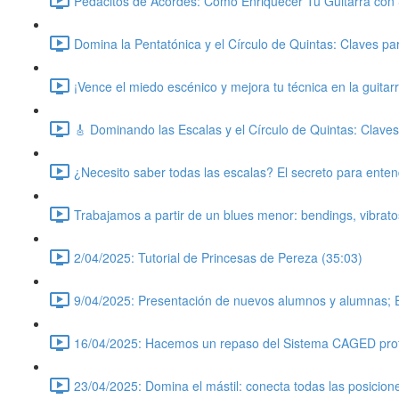
Pedacitos de Acordes: Cómo Enriquecer Tu Guitarra con 
Domina la Pentatónica y el Círculo de Quintas: Claves pa
¡Vence el miedo escénico y mejora tu técnica en la guitarr
🎸 Dominando las Escalas y el Círculo de Quintas: Clave
¿Necesito saber todas las escalas? El secreto para entend
Trabajamos a partir de un blues menor: bendings, vibratos
2/04/2025: Tutorial de Princesas de Pereza (35:03)
9/04/2025: Presentación de nuevos alumnos y alumnas; 
16/04/2025: Hacemos un repaso del Sistema CAGED profu
23/04/2025: Domina el mástil: conecta todas las posicion