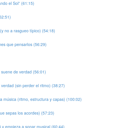
do el Sol” (61:15)
52:51)
(y no a rasgueo típico) (54:18)
nes que pensarlos (56:29)
” suene de verdad (56:01)
erdad (sin perder el ritmo) (38:27)
 música (ritmo, estructura y capas) (100:02)
ue sepas los acordes) (57:23)
/8 y empieza a sonar musical (60:44)