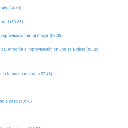
mpás (74:48)
erdad (63:33)
a improvisación en Si mayor (68:39)
ica, armonía e improvisación en una sola clase (80:23)
mente te hacen mejorar (57:43)
aso a paso (43:16)