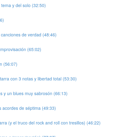
 tema y del solo (32:50)
06)
n canciones de verdad (48:46)
improvisación (65:02)
n (56:07)
tarra con 3 notas y libertad total (53:30)
os y un blues muy sabrosón (66:13)
os acordes de séptima (49:33)
 (y el truco del rock and roll con tresillos) (46:22)