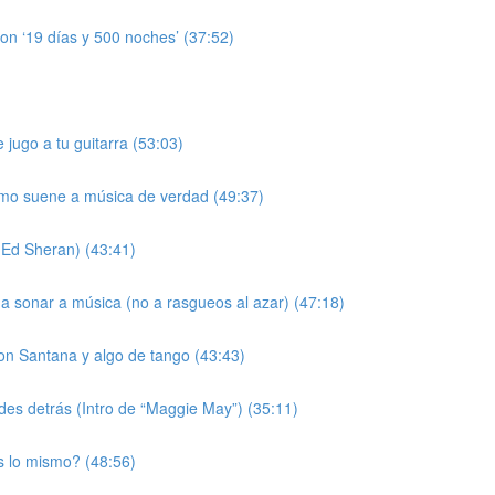
 con ‘19 días y 500 noches’ (37:52)
jugo a tu guitarra (53:03)
tmo suene a música de verdad (49:37)
(Ed Sheran) (43:41)
 a sonar a música (no a rasgueos al azar) (47:18)
on Santana y algo de tango (43:43)
rdes detrás (Intro de “Maggie May”) (35:11)
s lo mismo? (48:56)